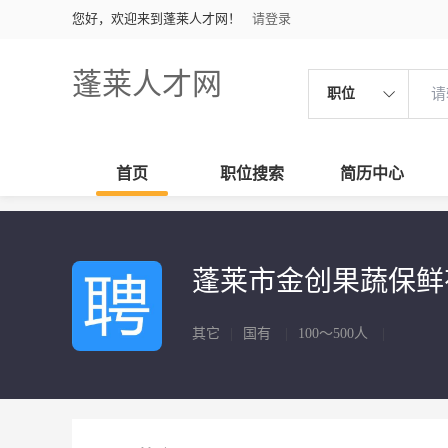
您好，欢迎来到蓬莱人才网！
请登录
蓬莱人才网
职位
首页
职位搜索
简历中心
蓬莱市金创果蔬保
其它
|
国有
|
100～500人
|