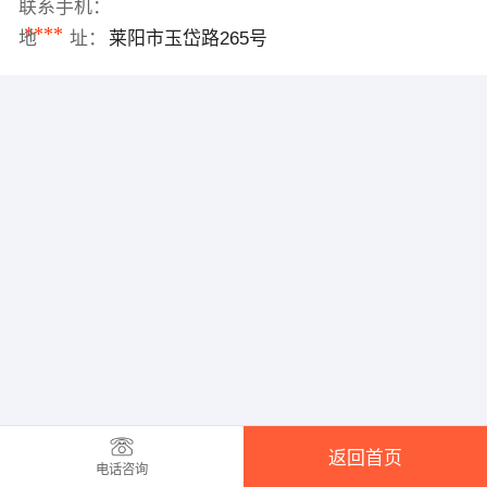
联系手机：
****
地 址：
莱阳市玉岱路265号
返回首页
电话咨询