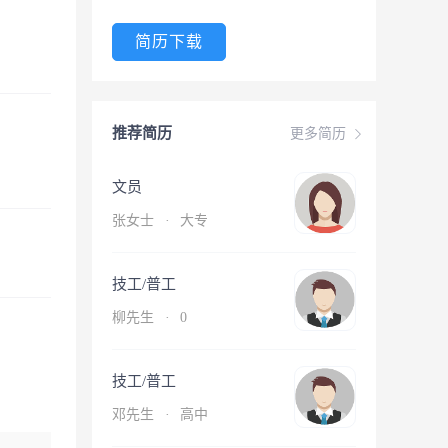
简历下载
推荐简历
更多简历
文员
张女士
·
大专
技工/普工
柳先生
·
0
技工/普工
邓先生
·
高中